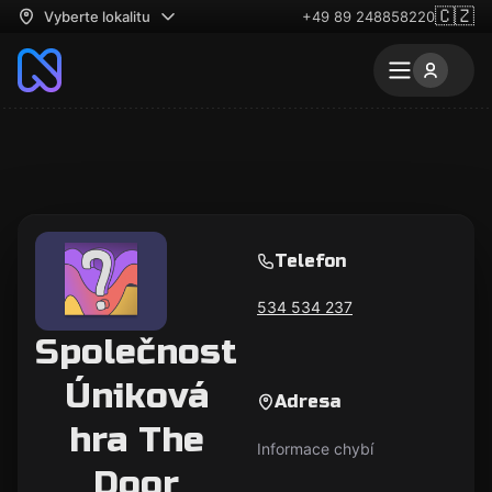
🇨🇿
Vyberte lokalitu
+49 89 248858220
Telefon
534 534 237
Společnost
Úniková
Adresa
hra The
Informace chybí
Door