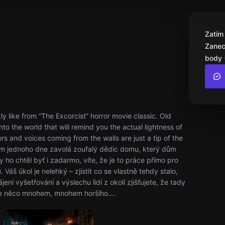
Zatím
Zanec
body 
 like from “The Excorcist” horror movie classic. Old
nto the world that will remind you the actual lightness of
s and voices coming from the walls are just a tip of the
ám jednoho dne zavolá zoufalý dědic domu, který dům
 ho chtěl byť i zadarmo, víte, že je to práce přímo pro
 Váš úkol je nelehký – zjistit co se vlastně tehdy stalo,
jení vyšetřování a výslechu lidí z okolí zjišťujete, že tady
e je něco mnohem, mnohem horšího….