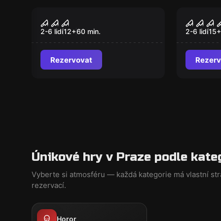
Úniková hra
Úniková hr
Zodiac Patres
Projec
2-6 lidí
12
+
60
min.
2-6 lidí
15
+
Rezervovat
Rezerv
Únikové hry v Praze podle kate
Vyberte si atmosféru — každá kategorie má vlastní st
rezervací.
Horor