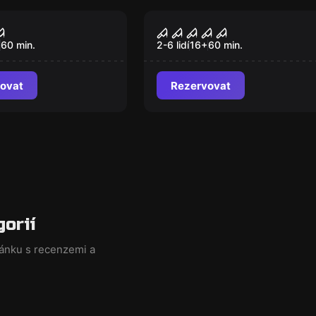
a
Úniková hra
t Poltergeist
Haunted House II -
Nový
Poltergeist
60
min.
2-6 lidí
16
+
60
min.
ovat
Rezervovat
gorií
ránku s recenzemi a