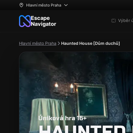
Hlavní město Praha
Escape
Výběr 
Navigator
Hlavní město Praha
Haunted House [Dům duchů]
Úniková hra 16+
HAUNTED