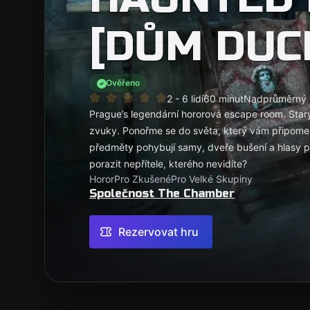
[DŮM DUC
Ověřeno
2 - 6 lidí
60 minut
Nadprůměrný
Prague’s legendární hororová escape room. Starý
zvuky. Ponořme se do světa, který vám připomen
předměty pohybují samy, dveře bušení a hlasy po
porazit nepřítele, kterého nevidíte?
Horor
Pro Zkušené
Pro Velké Skupiny
Společnost The Chamber
Rezervovat hru