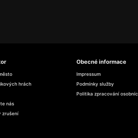
tor
Obecné informace
město
Impressum
nikových hrách
Podmínky služby
Politika zpracování osobní
jte nás
 zrušení