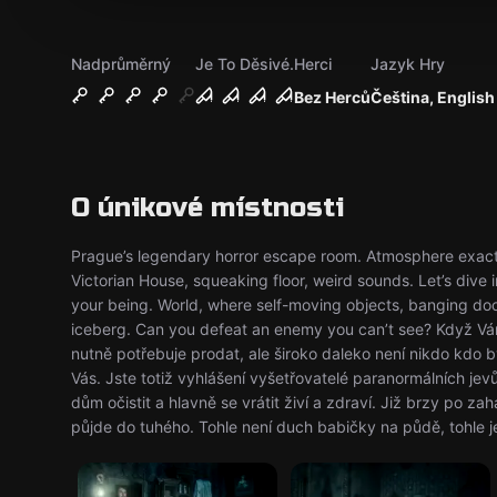
Nadprůměrný
Je To Děsivé.
Herci
Jazyk Hry
Bez Herců
Čeština, English
O únikové místnosti
Prague’s legendary horror escape room. Atmosphere exactly
Victorian House, squeaking floor, weird sounds. Let’s dive i
your being. World, where self-moving objects, banging door
iceberg. Can you defeat an enemy you can’t see? Když V
nutně potřebuje prodat, ale široko daleko není nikdo kdo by
Vás. Jste totiž vyhlášení vyšetřovatelé paranormálních jevů.
dům očistit a hlavně se vrátit živí a zdraví. Již brzy po zahá
půjde do tuhého. Tohle není duch babičky na půdě, tohl