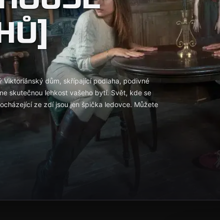
HŮ]
 Viktoriánský dům, skřípající podlaha, podivné
e skutečnou lehkost vašeho bytí. Svět, kde se
cházející ze zdí jsou jen špička ledovce. Můžete