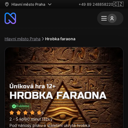
🇨🇿
Hlavní město Praha
+49 89 248858220
Hlavní město Praha
Hrobka faraona
Úniková hra 12+
HROBKA FARAONA
Ověřeno
5
2 - 5 lidí
90 minut
Těžký
Pod nánosy písku a staletími ukrytá hrobka