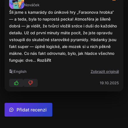
Nováček
Šli jsme s kamarády do únikové hry „Faraonova hrobka“
— a teda, byla to naprostá pecka! Atmosféra je šíleně
dobrá — je vidět, že tvůrci vložili srdce i duši do každého
detailu. Už od první minuty máte pocit, že jste opravdu
vstoupili do skutečné starověké pyramidy. Hádanky jsou
fakt super — úplně logické, ale mozek si u nich pěkně
mákne. Co nás fakt odrovnalo, bylo, jak hladce všechno
funguje: dve
... Rozšířit
English
Zobrazit originál
19.10.2025
Přidat recenzi