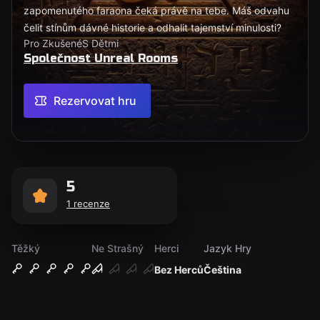
zapomenutého faraona čeká právě na tebe. Máš odvahu
čelit stínům dávné historie a odhalit tajemství minulosti?
Pro Zkušené
S Dětmi
Společnost Unreal Rooms
Rezervovat hru
5
1 recenze
Těžký
Ne Strašný
Herci
Jazyk Hry
Bez Herců
Čeština