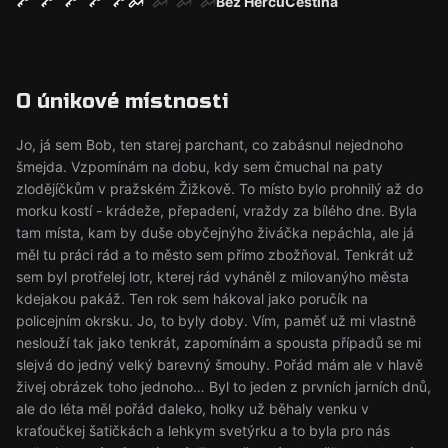
Bez Herců
Čeština
O únikové místnosti
Jo, já sem Bob, ten starej parchant, co zabásnul nejednoho
šmejda. Vzpomínám na dobu, kdy sem čmuchal na paty
zlodějíčkům v pražském Žižkově. To místo bylo prohnilý až do
morku kostí - krádeže, přepadení, vraždy za bílého dne. Byla
tam místa, kam by duše obyčejnýho živáčka nepáchla, ale já
měl tu práci rád a to město sem přímo zbožňoval. Tenkrát už
sem byl protřelej lotr, kterej rád vyháněl z milovanýho města
kdejakou pakáž. Ten rok sem hákoval jako poručík na
policejním okrsku. Jo, to byly doby. Vím, paměť už mi vlastně
neslouží tak jako tenkrát, zapomínám a spousta případů se mi
slejvá do jedný velký barevný šmouhy. Pořád mám ale v hlavě
živej obrázek toho jednoho… Byl to jeden z prvních jarních dnů,
ale do léta měl pořád daleko, holky už běhaly venku v
kraťoučkej šatičkách a lehkym svetýrku a to byla pro nás