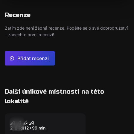
Recenze
Zatím zde není žádná recenze. Podělte se o své dobrodružství
– zanechte první recenzi!
Přidat recenzi
Další únikové místnosti na této
lokalitě
Úniková hra
SAFE: The secret of
Nový
Jack Daniel's
2-6 lidí
12
+
99
min.