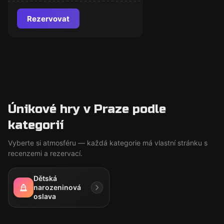
Rezervovat
Únikové hry v Praze podle
kategorií
Vyberte si atmosféru — každá kategorie má vlastní stránku s
recenzemi a rezervací.
Dětská
narozeninová
oslava