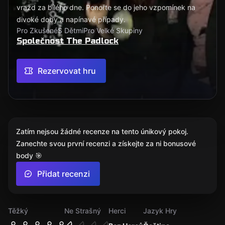
vražd za bílého dne. Ponořte se do jeho vzpomínek na
divoké doby a napínavé případy.
Pro Zkušené
S Dětmi
Pro Velké Skupiny
Společnost The Padlock
Rezervovat hru
Zatím nejsou žádné recenze na tento únikový pokoj.
Zanechte svou první recenzi a získejte za ni bonusové
body 🎯
Přidat recenzi
Těžký
Ne Strašný
Herci
Jazyk Hry