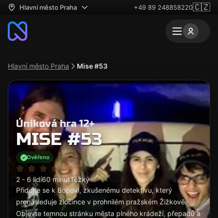
🇨🇿
Hlavní město Praha
+49 89 248858220
Hlavní město Praha
Mise #‎53
Úniková hra 12+
MISE #‎53
Ověřeno
2 - 6 lidí
60 minut
Těžký
Přidejte se k Bobovi, zkušenému detektivu, který
pronásleduje zločince v prohnilém pražském Žižkově.
Objevte temnou stránku města plného krádeží, přepadů a