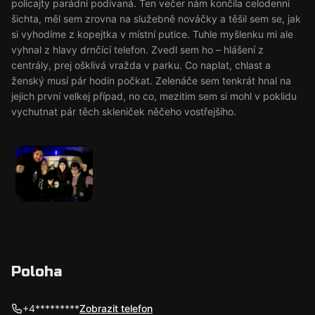
policajty parádní podívaná. Ten večer nám končila celodenní
šichta, měl sem zrovna na služebně nováčky a těšil sem se, jak
si vyhodíme z kopejtka v místní putice. Tuhle myšlenku mi ale
vyhnal z hlavy drnčící telefon. Zvedl sem ho – hlášení z
centrály, prej ošklivá vražda v parku. Co naplat, chlast a
ženský musí pár hodin počkat. Zelenáče sem tenkrát hnal na
jejich první velkej případ, no co, mezitim sem si mohl v poklidu
vychutnat pár těch skleniček něčeho vostřejšího.
Poloha
+4*********
Zobrazit telefon