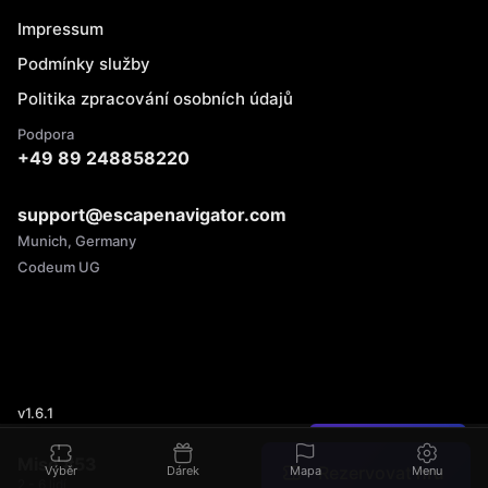
Impressum
Podmínky služby
Politika zpracování osobních údajů
Podpora
+49 89 248858220
support@escapenavigator.com
Munich, Germany
Codeum UG
v
1.6.1
Našli jste chybu?
Mise #‎53
Rezervovat hru
Výběr
Dárek
Mapa
Menu
2 - 6 lidí