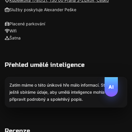
Kubelíkova 1780/21, 130 00 Praha 3-Žižkov, Česko
Služby poskytuje Alexander Peške
Placené parkování
Wifi
Šatna
Přehled umělé inteligence
Zatím máme o této únikové hře málo informací. Stále
AI
ještě sbíráme údaje, aby umělá inteligence mohla
připravit podrobný a spolehlivý popis.
Recenze