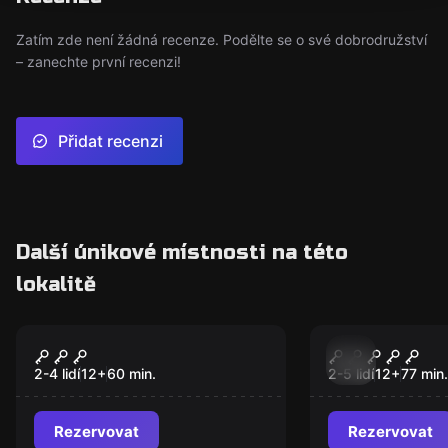
Zatím zde není žádná recenze. Podělte se o své dobrodružství
– zanechte první recenzi!
Přidat recenzi
Další únikové místnosti na této
lokalitě
Úniková hra
Úniková hra
Hřbitov
SAFE: The s
Nový
Jack Daniel
2-4 lidí
12
+
60
min.
2-5 lidí
12
+
77
min.
Rezervovat
Rezervovat