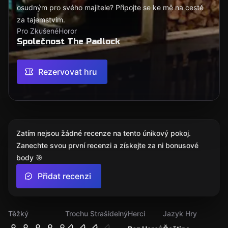
osudným pro svého majitele? Připojte se ke mě na cestě
za tajemstvím.
Pro Zkušené
Horor
Společnost The Padlock
Rezervovat hru
Zatím nejsou žádné recenze na tento únikový pokoj.
Zanechte svou první recenzi a získejte za ni bonusové
body 🎯
Přidat recenzi
Těžký
Trochu Strašidelný
Herci
Jazyk Hry