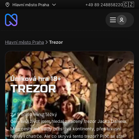
🇨🇿
Hlavní město Praha
+49 89 248858220
Hlavní město Praha
Trezor
Úniková hra 18+
TREZOR
Ověřeno
2 - 5 lidí
60 minut
Těžký
Celý svůj život jsem hledal ztracený trezor Jacka Daniela.
Moje cesty mě vedly přes dva kontinenty, přes luxusní
hotely i chatrče. Ale co skrývá tento trezor? Proč se stal