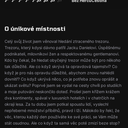
Bez Herců
Čeština
O únikové místnosti
Celý svůj život jsem věnoval hledání ztraceného trezoru.
Trezoru, který kdysi dávno patřil Jacku Danielovi. Úspěšnému
podnikateli, milovníkovi žen a respektovanému gentlemanovi.
Kdo by čekal, že hledat obyčejný trezor může být pro někoho
tak důležité. Ale co když skrývá ta opravdová tajemství? Co
když je pro nás opravdu důležité, abychom znovu nahlédli
dovnitř? Co když ukrývá něco, co je potřeba znovu oprášit a
ukázat světu? Poprvé jsem se vydal na cesty chvíli po studiích
a moje putování neskončilo doteď. Prošel jsem křížem krážem
dva kontinenty, spával v luxusních hotelích i v chatrčích na
okraji lesa. Za tu dobu jsem potkal spoustu lidí, vyslechl
nepřeberné množství příběhů, pravd i lží. Málokdo by řekl, že
věc, kterou každý den používáte ke své práci, se Vám může
stát osudnou. Ale co když ta samá věc poté zmizí beze stop?