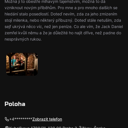
Možná ji to obestře mlhavým tajemstvím, možná to dá
vzniknout novým příběhům. Pro mne a pro mnoho dalších se
hledání stalo posedlostí. Doteď nevím, zda za jeho zmizením
stojí milenka, nebo některý příbuzný. Doteď stále netuším, zda
sejf ukrývá něco víc, než jen peníze. Co ale vím, že Jack Daniel
zemřel kvůli němu a že je důležité ho najít dříve, než padne do
nesprávných rukou.
Poloha
+4*********
Zobrazit telefon