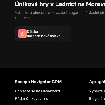
Únikové hry v Lednici na Morav
Vyberte si atmosféru — každá kategorie má vlastní st
rezervací.
Dětská
narozeninová oslava
Escape Navigator CRM
Agregá
Přihlaste se na Dashboard
Vyberte 
Přidat únikovou hru
Blog o ú