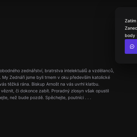
Zatím
Zanec
body 
vobodného zednářství, bratrstva intelektuálů a vzdělanců,
. My Zednáři jsme byli trnem v oku především katolické
 vás těžká rána. Biskup Arnošt na vás uvrhl klatbu.
věznit, či dokonce zabít. Proradný zlosyn však opustil
te, než bude pozdě. Spěchejte, poutníci . . .