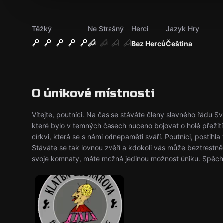
Těžký
Ne Strašný
Herci
Jazyk Hry
Bez Herců
Čeština
O únikové místnosti
Vítejte, poutníci. Na čas se stáváte členy slavného řádu S
které bylo v temných časech nuceno bojovat o holé přežití
církvi, která se s námi odnepaměti sváří. Poutníci, postihla
Stáváte se tak lovnou zvěří a kdokoli vás může beztrestně 
svoje komnaty, máte možná jedinou možnost úniku. Spěchej