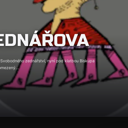
EDNÁŘOVA
du Svobodného zednářství, nyní pod klatbou Biskupa
 omezený...