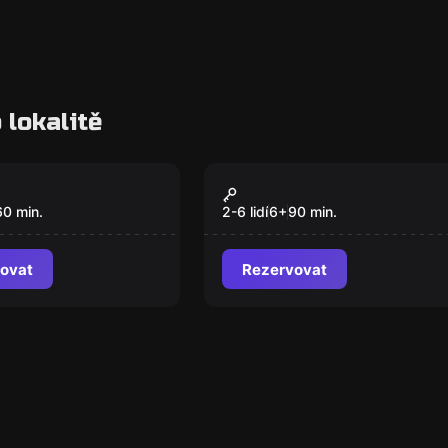
 lokalitě
a
Úniková hra
NÁŘI
Strašidýlko lednické
Nový
60
min.
2-6 lidí
6
+
90
min.
ovat
Rezervovat