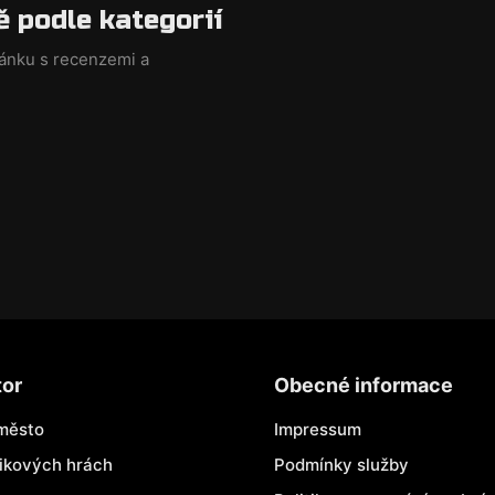
ě podle kategorií
ránku s recenzemi a
tor
Obecné informace
město
Impressum
nikových hrách
Podmínky služby