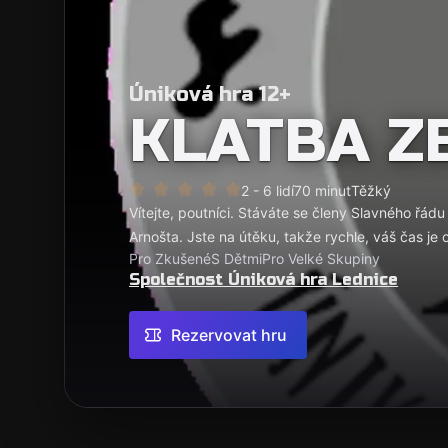
Úniková hra 12+
KLATBA Z
2 - 6 lidí
70 minut
Těžký
Vítejte, poutníci. Stáváte se členy Slavného řá
Arnošta. Jste na útěku, takže rychle, váš čas je
Pro Zkušené
S Dětmi
Pro Velké Skupiny
Společnost Úniková hra Lednice
Rezervovat hru