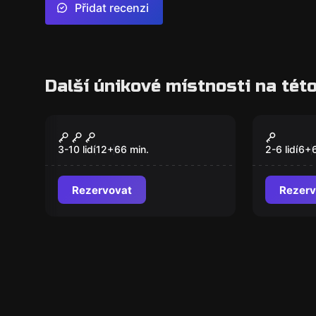
Přidat recenzi
Další únikové místnosti na této
Úniková hra
Úniková hr
Piráti
LEGIO
Nový
3-10 lidí
12
+
66
min.
2-6 lidí
6
+
Rezervovat
Rezerv