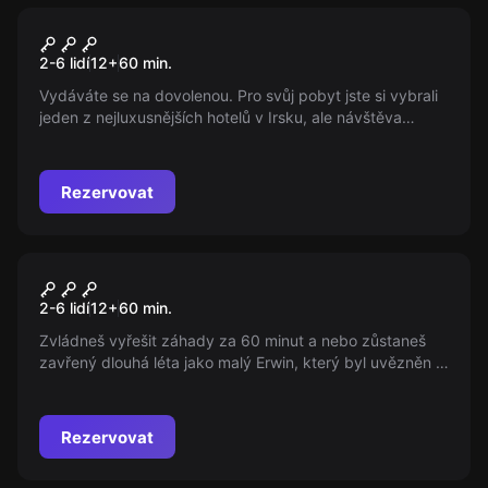
Úniková hra
Hotel Clayton
2-6 lidí
12
+
60
min.
Vydáváte se na dovolenou. Pro svůj pobyt jste si vybrali
jeden z nejluxusnějších hotelů v Irsku, ale návštěva
hotelu může čítat nejedno překvapení. Víte, kdo
například bydlel v hotelu před Vámi? Dokážete vyřešit
záhadu hotelu Clayton nebo zůstanete v Irsku navždy?
Rezervovat
Úniková hra
Erwinova Pomsta
2-6 lidí
12
+
60
min.
Zvládneš vyřešit záhady za 60 minut a nebo zůstaneš
zavřený dlouhá léta jako malý Erwin, který byl uvězněn v
domě svého pěstouna po dobu 27 let?
Rezervovat