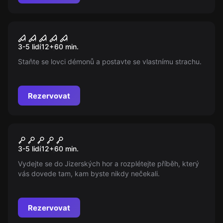
Úniková hra
Lovci démonů
Nový
3-5 lidí
12
+
60
min.
Staňte se lovci démonů a postavte se vlastnímu strachu.
Rezervovat
Úniková hra
Na stopě
Nový
3-5 lidí
12
+
60
min.
Vydejte se do Jizerských hor a rozplétejte příběh, který
vás dovede tam, kam byste nikdy nečekali.
Rezervovat