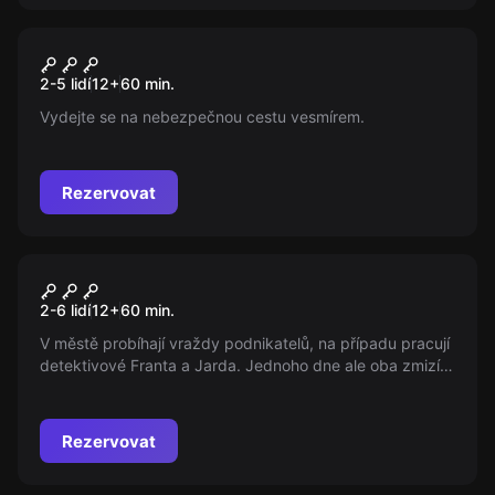
Úniková hra
Cesta na Měsíc
Nový
2-5 lidí
12
+
60
min.
Vydejte se na nebezpečnou cestu vesmírem.
Rezervovat
Úniková hra
Detektivka
2-6 lidí
12
+
60
min.
V městě probíhají vraždy podnikatelů, na případu pracují
detektivové Franta a Jarda. Jednoho dne ale oba zmizí.
Je za tím mafie? Pomsta? Najdi detektivy a pošli vraha
do vězení!
Rezervovat