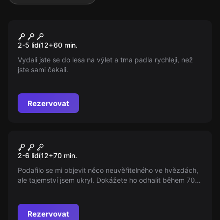
Úniková hra
Ztraceni v lese
Nový
2-5 lidí
12
+
60
min.
Vydali jste se do lesa na výlet a tma padla rychleji, než
jste sami čekali.
Rezervovat
Úniková hra
Hvězdářovo tajemství
Nový
2-6 lidí
12
+
70
min.
Podařilo se mi objevit něco neuvěřitelného ve hvězdách,
ale tajemství jsem ukryl. Dokážete ho odhalit během 70
minut, nebo zůstane navždy skryto? Přidejte se k
dobrodružství a zjistěte, co byl můj poslední objev!
Rezervovat