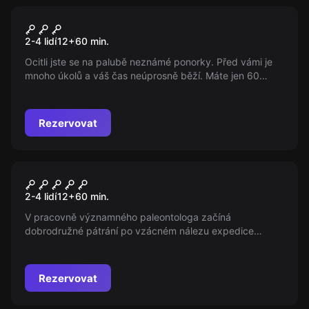
Úniková hra
Útěk z ponorky
2-4 lidí
12
+
60
min.
Ocitli jste se na palubě neznámé ponorky. Před vámi je
mnoho úkolů a váš čas neúprosně běží. Máte jen 60
minut na opuštění útrob ponorky, než vás s sebou vezme
navždy do hlubin. Máte kuráž to zkusit…?
Rezervovat
Úniková hra
Paleontolog
2-4 lidí
12
+
60
min.
V pracovně významného paleontologa začíná
dobrodružné pátrání po vzácném nálezu expedice
Nihive. Vydejte se po stopách, které zde váš tajemný
kolega zanechal a zachraňte pro vědu cenné druhohorní
nálezy a artefakty. Můžete si na místě vybrat dvě
Rezervovat
obtížnosti této hry.