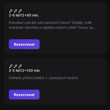
Úniková hra
Vyloupení Trezoru
2-6 lidí
12
+
60
min.
Pokušení vykrást náš bankovní trezor? Zloději, kolik
schránek otevřete a najdete zlatých cihel? Trezor se
zavřel, žádný odchod za 60 minut, zásah je na cestě!
Rezervovat
Úniková hra
Duch Muhu
Nový
2-5 lidí
12
+
100
min.
Odhalte příčinu kletby v Jizerských horách.
Rezervovat